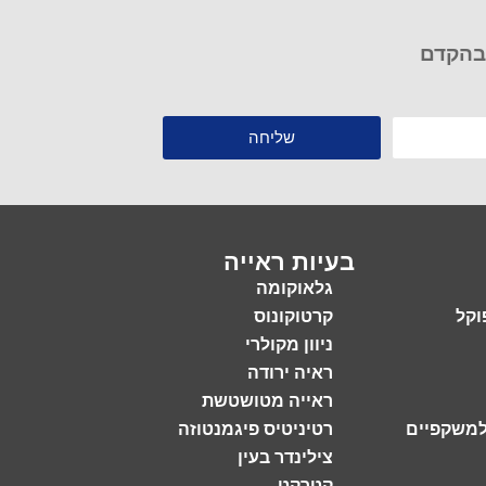
 בהקדם
שליחה
בעיות ראייה
גלאוקומה
וקל
קרטוקונוס
ניוון מקולרי
ראיה ירודה
ראייה מטושטשת
למשקפיים
רטיניטיס פיגמנטוזה
צילינדר בעין
קטרקט