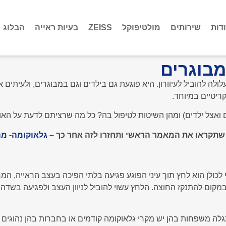
דות
שירותים
מולטיפוקל
ZEISS
בעיות ראייה
הבלוג
מבוגרים
לה להוביל לעיוורון. היא פוגעת גם בילדים וגם במבוגרים, ולעיתים א
ריטיים במיוחד.
ם ואצל ילדים) ומהן השיטות לטיפול בה? כל מה שרציתם לדעת על הא
שתקראו את המאמר הראשי ותחזרו לזה אחר כך –
גלאוקומה- מה
ולן הוא לחץ תוך עיני הפוגע פגיעה בלתי הפיכה בעצב הראייה, המחב
 במקום להתנקז החוצה. הלחץ עשוי להוביל לניוון העצב ולפגיעה בשדה
לה משפחות בהן יש מקרי גלאוקומה קודמים או בחברות בהן נהוגים ני