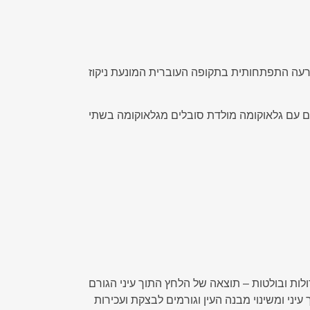
פרעה התפתחותית בתקופה העוברית המונעת ניקוז
ה אצל תינוק אחד מתוך 10 אלפים לידות ושכיחותה עולה כאשר ישנם נישואי קרובים. כ-70% מהילדים עם גלאוקומה מולדת סובלים מגלאוקומה בשתי
ולות ובולטות – תוצאה של הלחץ התוך עיני הגורם
יני ומשינוי מבנה העין וגורמים לבצקת ועכירות