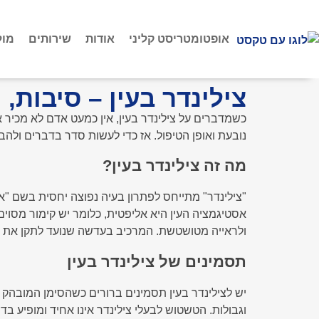
אופטומטריסט קליני
אודות
שירותים
מול
צילינדר בעין – סיבות, 
כשמדברים על צילינדר בעין, אין כמעט אדם לא מכיר
נובעת ואופן הטיפול. אז כדי לעשות סדר בדברים ולהב
מה זה צילינדר בעין?
"צילינדר" מתייחס לפתרון בעיה נפוצה יחסית בשם "א
אסטיגמציה העין היא אליפטית, כלומר יש קימור מסוים 
ולראייה מטושטשת. המרכיב בעדשה שנועד לתקן את הק
תסמינים של צילינדר בעין
יש לצילינדר בעין תסמינים ברורים כשהסימן המובהק בי
וגבולות. הטשטוש לבעלי צילינדר אינו אחיד ומופיע ב