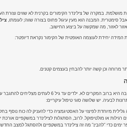
ית מושלמת. במקרה של צילינדר הקימורים בקרנית לא שווים וצורת הע
בל סימטרית. המבנה הוא מעין עיגול פחוס בצורה שווה; לעומתו,
צילי
זור לאזור, מה שמקשה על ביצוע החישוב.
ת המידה יחידת לעוצמה האופטית של הקימור נקראת דיופטר:
תר מרוחה וכן קשה יותר להבחין בעצמים קטנים.
ה
יש השואלים האם צילינדר יכול להיעלם מעצמו? התשובה היא ב
נות לבעיה. יש שלושה סוגי טיפול עיקריים:
גלילית מיוחדת לפיצוי על האסטיגמציה כדי להעניק לה כוח נוסף בח
 רגילות או מולטיפוקל. לרוב, הסתגלות לצילינדר במשקפיים אורכת 
ר ימים כדי "להבין" מה זה צילינדר במשקפיים ולהסתגל למצב החדש