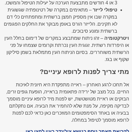
3 או 4 חודשים מתבצעת הערכה על יעילות הטיפול והמשכו.
טיפולי לייזר
– מתאימים במקרה של רטינופתיה שגשוגית
במקרה שבו אין מספיק חמצן ברשתית ומתפתחים כלי דם
לא תקינים. הלייזר הורס באופן מבוקר את החלקים הפגומים
ברשתית ומונע סיבוכים.
ויטרקטומיה
– זהו ניתוח שמתבצע במקרים של דימום בחלל העין
או היפרדות רשתית. זגוגית העין נכרתת וקרומים שצמחו על פני
הרשתית משוחררים. בסיום הניתוח העין מתמלאת בשמן סיליקון
שקוף או בגז.
מתי צריך לפנות לרופא עיניים?
אל תחכו לרגע האחרון – ראייה מתפקדת היא חיונית לאיכות
החיים. בכל מצב של ירידה פתאומית בראייה, הופעת גופים זרים,
הבזקים או ראיית מטושטשת, יש לפנות מיד לרופא עיניים מוסמך
לבדיקה מקיפה, על מנת שלא להחמיר את הבעיה. אם נתקלתם
בבעיה או באחד הסימפטומים המוזכרים כאן כדאי לכם לפנות
לרופא מוסמך לטיפול במחלה.
לקריאת מאמר נוסף בנושא צילינדר בעין לחצו כאן