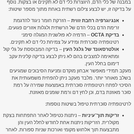
במבנה של כלי הדם, היווצרות כלי דם לא תקינים או בצקות. נוסף
על בדיקה זו, יש לבצע צילום רשתית באחת מתוך מספר שיטות:
אנגיוגרפיה רחבת זווית
– הזרקת חומר ניגוד להדגמת
זרימת הדם בכלי הדם של הרשתית ולגלות אזורים פגועים.
בדיקת
OCTA
– הדמיה לא פולשנית המגלה סימני
רטינופתיה סוכרתית ומידע על צמיחת כלי דם לא תקינים.
אולטרסאונד של גלגל העין
– בדיקה המבוססת על גלי קול
ומתאימה למצבים בהם לא ניתן לבצע בדיקה קלינית עקב
דימום בחלל העין.
מעקב תמידי מאפשר אבחון מוקדם ומניעת הסיבוכים שמגיעים
בשלב מאוחר יותר. מלבד מעקב ניתן להפחית משמעותית את
הסיכוי לפתח רטינופתיה סוכרתית באמצעות שמירה על רמת
סוכר מאוזנת בדם, וכן לחץ דם ורמת שומנים מאוזנת.
לרטינופתיה סוכרתית טיפול בשיטות נוספות:
זריקות תוך־עיניות
– ניתנות כטיפול לאחר התפתחות בצקת
מקולרית. הזריקות ניתנות אחת לחודש לחלל העין והן
מתבצעות תוך אלחוש מקומי ואורכות שניות ספורות. לאחר