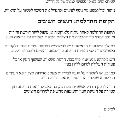
שמתאימים באופן ספציפי למצב של כל חולה.
ניתוח יכול למנוע נזק נוסף לעיניים ולהגדיל את הסיכוי לשמור על הראייה.
תקופת ההחלמה: דגשים חשובים
תקופת ההחלמה לאחר ניתוח גלאוקומה או טיפול לייזר דורשת זהירות
ומעקב קפדני כדי להבטיח את הצלחת הטיפול ושמירה על בריאות העין.
במהלך השבועות הראשונים יש להשתמש בטיפות עיניים אנטי דלקתיות
ואנטיביוטיות לפי הנחיות הרופא, כדי למנוע זיהומים ולהפחית דלקת.
חשוב להימנע ממאמץ פיזי כבד, הרמת משאות, שפשוף העין או כל
פעילות העלולה לגרום ללחץ בעין.
כמו כן, יש להקפיד על הגעה לבדיקות מעקב סדירות אצל רופא העיניים
כדי לוודא שהלחץ התוך-עיני מתאזן בצורה נכונה.
חזרה לתפקוד רגיל אפשרית בהדרגה, בהתאם להוראות הרופא, תוך
שמירה על היגיינת העין והימנעות מחשיפה לגירויים חיצוניים.
לסיכום