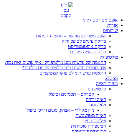
דלג
לתוכן
אופטומטריסט קליני
אודות
שירותים
אופטומטריסט מורשה – תחומי התמחות
בדיקת עיניים לטופס ירוק
בדיקת אופטומטריסט
בדיקת ראייה לילדים
מולטיפוקל
התאמה של עדשות מגע מולטיפוקל : איך עושים זאת נכון?
איך בוחרים עדשות מגע מולטיפוקל עם צילינדר?
התאמת עדשות מולטיפוקל למשקפיים
ZEISS
בעיות ראייה
קרטוקונוס
קטרקט – תסמינים וטיפול
ראיה ירודה
גלאוקומה
ניוון מקולרי – אבחון, סוגים ודרכי טיפול
ראייה מטושטשת
צילינדר בעין
רטינופתיה סוכרתית
רטיניטיס פיגמנטוזה