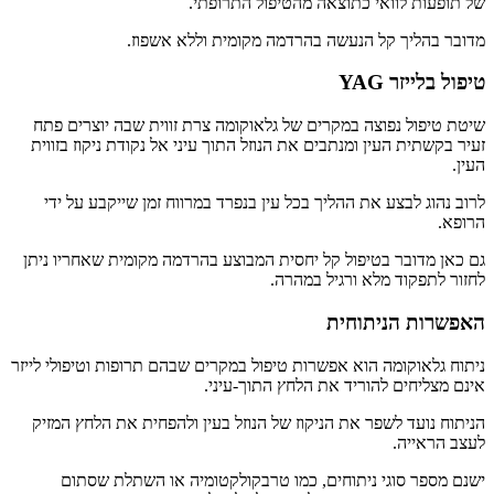
של תופעות לוואי כתוצאה מהטיפול התרופתי.
מדובר בהליך קל הנעשה בהרדמה מקומית וללא אשפוז.
טיפול בלייזר YAG
שיטת טיפול נפוצה במקרים של גלאוקומה צרת זווית שבה יוצרים פתח
זעיר בקשתית העין ומנתבים את הנוזל התוך עיני אל נקודת ניקוז בזווית
העין.
לרוב נהוג לבצע את ההליך בכל עין בנפרד במרווח זמן שייקבע על ידי
הרופא.
גם כאן מדובר בטיפול קל יחסית המבוצע בהרדמה מקומית שאחריו ניתן
לחזור לתפקוד מלא ורגיל במהרה.
האפשרות הניתוחית
ניתוח גלאוקומה הוא אפשרות טיפול במקרים שבהם תרופות וטיפולי לייזר
אינם מצליחים להוריד את הלחץ התוך-עיני.
הניתוח נועד לשפר את הניקוז של הנוזל בעין ולהפחית את הלחץ המזיק
לעצב הראייה.
ישנם מספר סוגי ניתוחים, כמו טרבקולקטומיה או השתלת שסתום