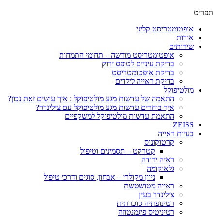
תפריט
אופטומטריסט קליני
אודות
שירותים
אופטומטריסט מורשה – תחומי התמחות
בדיקת עיניים לטופס ירוק
בדיקת אופטומטריסט
בדיקת ראייה לילדים
מולטיפוקל
התאמה של עדשות מגע מולטיפוקל : איך עושים זאת נכון?
איך בוחרים עדשות מגע מולטיפוקל עם צילינדר?
התאמת עדשות מולטיפוקל למשקפיים
ZEISS
בעיות ראייה
קרטוקונוס
קטרקט – תסמינים וטיפול
ראיה ירודה
גלאוקומה
ניוון מקולרי – אבחון, סוגים ודרכי טיפול
ראייה מטושטשת
צילינדר בעין
רטינופתיה סוכרתית
רטיניטיס פיגמנטוזה