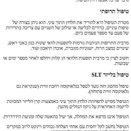
טיפול תרופתי
מטרת הטיפול היא להוריד את הלחץ התוך עיני. הוא ניתן בצורה של
טיפות עיניים, כדורים לבליעה או שילוב של השניים עם צריכה בתדירות
של פעם עד מספר פעמים ביום.
מרבית התרופות הניתנות גורמות לתופעות לוואי שונות כגון כאבי ראש,
שינויים במצב הרוח, ישנוניות מוגברת, אובדן תיאבון ועוד.
חשוב לציין כי מרבית תופעות הלוואי הן קלות ויחלפו לאחר מספר ימים או
שבועות.
טיפול בלייזר SLT
טיפול מהסוג הזה נועד לטפל בגלאוקומה רחבת זווית (שנקראת גם
גלאוקומה זווית פתוחה).
הטיפול מסייע להפחתת הלחץ התוך עיני באמצעות קרן הלייזר המכוונת
לרקמה האחראית על ניקוז הנוזלים מהעין.
הטיפול איננו מרפא את המחלה, אך יעיל בהאטה שלה ומניעת הידרדרות.
הטיפול נחשב לקל יחסית עם אחוזי הצלחה גבוהים ויינקט לרוב במקרים