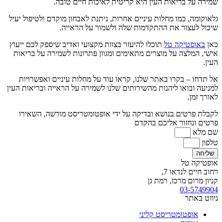
שמירה על בריאות העין היא קריטית לאיכות חיים טובה.
גלאוקומה, כמו מחלות עיניים אחרות, ניתנת לאבחון מוקדם ולטיפול יעיל
שיכול לעצור את ההתקדמות שלה ולשמור על הראייה.
כאן
באופטיקה טל
תוכלו להיעזר בצוות מקצועי ואדיב שיספק לכם ייעוץ
אישי, המלצה על מוצרים מתאימים ומגוון פתרונות לשמירה על בריאות
העין.
אל תדחו – בקרו באתר שלנו, קראו עוד על מחלות עיניים ואפשרויות
למניעה ובואו ליהנות מהשירותים שלנו לשמירה על הראייה ובריאות העין
לאורך זמן.
לקבלת פרטים בנושא ובדיקה על ידי אופטומטריסט מורשה, השאירו
פרטים ונחזור אליכם בהקדם
שם מלא
טלפון
שליחה
אופטיקה טל
רחוב חיים לנדאו 7,
קניון מרום מרכז, רמת גן
03-5749904
ניווט באתר
אופטומטריסט קליני