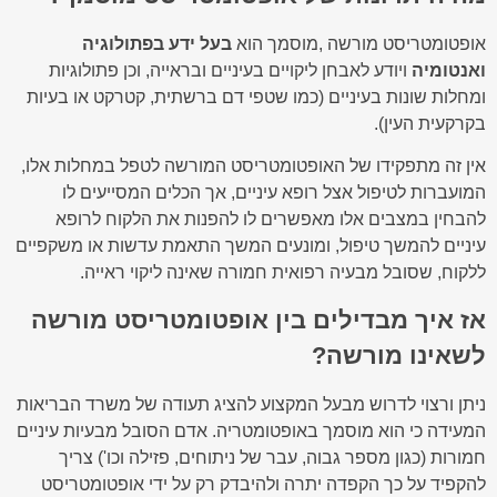
אופטומטריסט מורשה ,מוסמך הוא
בעל ידע בפתולוגיה
ואנטומיה
ויודע לאבחן ליקויים בעיניים ובראייה, וכן פתולוגיות
ומחלות שונות בעיניים (כמו שטפי דם ברשתית, קטרקט או בעיות
בקרקעית העין).
אין זה מתפקידו של האופטומטריסט המורשה לטפל במחלות אלו,
המועברות לטיפול אצל רופא עיניים, אך הכלים המסייעים לו
להבחין במצבים אלו מאפשרים לו להפנות את הלקוח לרופא
עיניים להמשך טיפול, ומונעים המשך התאמת עדשות או משקפיים
ללקוח, שסובל מבעיה רפואית חמורה שאינה ליקוי ראייה.
אז איך מבדילים בין אופטומטריסט מורשה
לשאינו מורשה?
ניתן ורצוי לדרוש מבעל המקצוע להציג תעודה של משרד הבריאות
המעידה כי הוא מוסמך באופטומטריה. אדם הסובל מבעיות עיניים
חמורות (כגון מספר גבוה, עבר של ניתוחים, פזילה וכו') צריך
להקפיד על כך הקפדה יתרה ולהיבדק רק על ידי אופטומטריסט